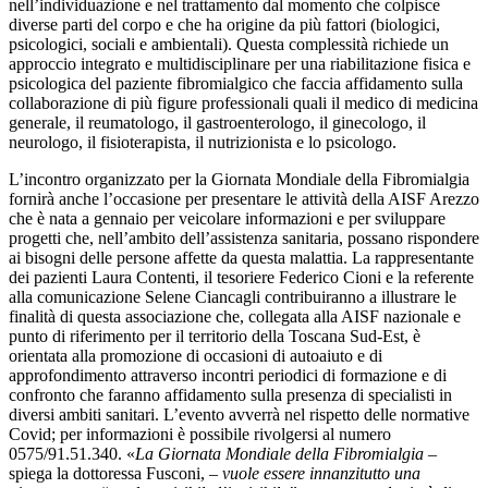
nell’individuazione e nel trattamento dal momento che colpisce
diverse parti del corpo e che ha origine da più fattori (biologici,
psicologici, sociali e ambientali). Questa complessità richiede un
approccio integrato e multidisciplinare per una riabilitazione fisica e
psicologica del paziente fibromialgico che faccia affidamento sulla
collaborazione di più figure professionali quali il medico di medicina
generale, il reumatologo, il gastroenterologo, il ginecologo, il
neurologo, il fisioterapista, il nutrizionista e lo psicologo.
L’incontro organizzato per la Giornata Mondiale della Fibromialgia
fornirà anche l’occasione per presentare le attività della AISF Arezzo
che è nata a gennaio per veicolare informazioni e per sviluppare
progetti che, nell’ambito dell’assistenza sanitaria, possano rispondere
ai bisogni delle persone affette da questa malattia. La rappresentante
dei pazienti Laura Contenti, il tesoriere Federico Cioni e la referente
alla comunicazione Selene Ciancagli contribuiranno a illustrare le
finalità di questa associazione che, collegata alla AISF nazionale e
punto di riferimento per il territorio della Toscana Sud-Est, è
orientata alla promozione di occasioni di autoaiuto e di
approfondimento attraverso incontri periodici di formazione e di
confronto che faranno affidamento sulla presenza di specialisti in
diversi ambiti sanitari. L’evento avverrà nel rispetto delle normative
Covid; per informazioni è possibile rivolgersi al numero
0575/91.51.340. «
La Giornata Mondiale della Fibromialgia
–
spiega la dottoressa Fusconi, –
vuole essere innanzitutto una