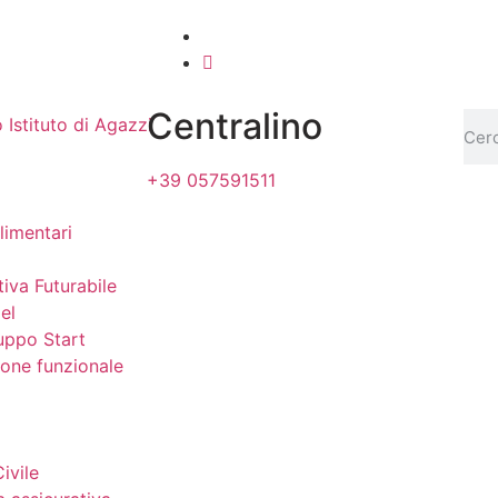
Centralino
+39 057591511
limentari
tiva Futurabile
el
uppo Start
zione funzionale
ivile