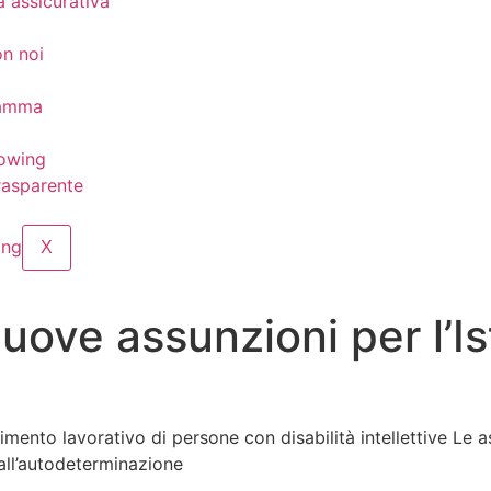
 assicurativa
n noi
ramma
lowing
rasparente
X
uove assunzioni per l’Ist
serimento lavorativo di persone con disabilità intellettive Le
 all’autodeterminazione