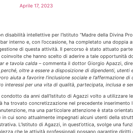
Aprile 17, 2023
 disabilità intellettive per l’Istituto “Madre della Divina Pr
rio bar interno e, con l’occasione, ha completato una doppia 
stione di questa attività. Il percorso è stato attuato parten
e coinvolte che hanno scelto di aderire a tale opportunità d
bar e tavola calda
– commenta il dottor Giorgio Apazzi, dirett
erché, oltre a essere a disposizione di dipendenti, utenti e
voro aiuta a favorire l’inclusione sociale e l’affermazione di 
loro interessi per una vita di qualità, partecipata, inclusa e
condotto da anni dall’Istituto di Agazzi volto a utilizzare l
tà ha trovato concretizzazione nel precedente inserimento l
manutenzione, ma una particolare attenzione è stata orienta
in cui sono attualmente impegnati alcuni utenti della strutt
ativa. L’Istituto di Agazzi, in quest’ottica, svolge una funzi
ezza che le attività professionali possano garantire diritti e