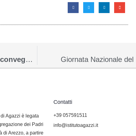
Disabilità e lavoro: Arezzo ospita un convegno di spessore nazionale
Giornata Nazionale del 
Contatti
+39 057591511
o di Agazzi è legata
ngregazione dei Padri
info@istitutoagazzi.it
à di Arezzo, a partire