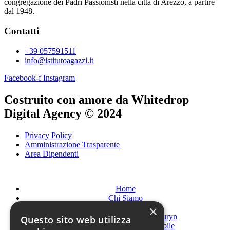
congregazione dei Padri Passionisti nella città di Arezzo, a partire
dal 1948.
Contatti
+39 057591511
info@istitutoagazzi.it
Facebook-f
Instagram
Costruito con amore da Whitedrop
Digital Agency © 2024
Privacy Policy
Amministrazione Trasparente
Area Dipendenti
Home
Chi Siamo
Servizi
×
Disturbi alimentari Auryn
Questo sito web utilizza
Età evolutiva Futurabile