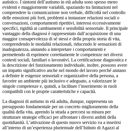
autistico. I sintomi dell’autismo in età adulta sono spesso meno
evidenti e maggiormente variabili, spaziando tra limitazioni nel
comprendere la comunicazione non verbale, difficoltà nel controllo
delle emozioni più forti, problemi a instaurare relazioni sociali o
conversazioni, comportamenti ripetitivi, interessi eccessivamente
specifici, rigidità ai cambiamenti e sensibilità sensoriale. Il principale
vantaggio della diagnosi è rappresentato dall’acquisizione di una
maggior consapevolezza di sé stessi e della propria storia di vita,
comprendendo le modalità relazionali, riducendo le sensazioni di
inadeguatezza, aiutando a interpretare i comportamenti e
permettendo di esprimere correttamente le competenze nei diversi
contesti sociali, familiari o lavorativi. La certificazione diagnostica e
la descrizione del funzionamento individuale, inoltre, possono avere
un impatto significativo anche nel mondo del lavoro perché aiutano
a definire le esigenze sensoriali e organizzative della persona, a
favorire un ambiente più inclusivo e adeguato, a valorizzare le
singole competenze e, quindi, a facilitare l’inserimento in ruoli
compatibili con le proprie caratteristiche e capacità.
La diagnosi di autismo in età adulta, dunque, rappresenta un
presupposto fondamentale per un concreto miglioramento della
qualità della vita, aprendo la strada a percorsi su misura per
strutturare strategie efficaci per affrontare i diversi ambiti della
quotidianità. L’attivazione di questo nuovo servizio va a inserirsi
all’interno di un’esperienza pluriennale dell’Istituto di Agazzi al