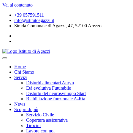
Vai al contenuto
+39 057591511
info@istitutoagazzi.it
Strada Comunale di Agazzi, 47, 52100 Arezzo
Home
Chi Siamo
Servizi
Disturbi alimentari Auryn
Età evolutiva Futurabile
Disturbi del neurosviluppo Start
Riabilitazione funzionale A-Rìa
News
Scopri di più
Servizio Civile
Copertura assicurativa
Tirocini
Lavora con noi