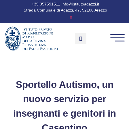
+39 057591511
info@istitutoagazzi.it
Strada Comunale di Agazzi, 47, 52100 Arezzo
Sportello Autismo, un
nuovo servizio per
insegnanti e genitori in
Casentino