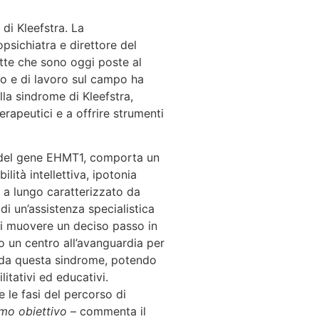
 di Kleefstra. La
psichiatra e direttore del
ette che sono oggi poste al
to e di lavoro sul campo ha
lla sindrome di Kleefstra,
erapeutici e a offrire strumenti
e del gene EHMT1, comporta un
lità intellettiva, ipotonia
to a lungo caratterizzato da
i un’assistenza specialistica
 di muovere un deciso passo in
to un centro all’avanguardia per
i da questa sindrome, potendo
itativi ed educativi.
e le fasi del percorso di
rimo obiettivo
– commenta il