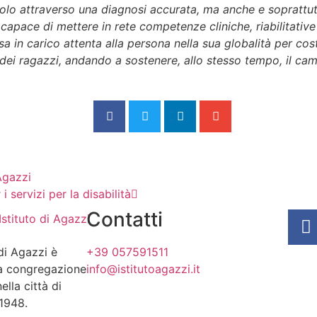
 solo attraverso una diagnosi accurata, ma anche e soprattu
pace di mettere in rete competenze cliniche, riabilitative
a in carico attenta alla persona nella sua globalità per cost
 dei ragazzi, andando a sostenere, allo stesso tempo, il cam
 Agazzi
servizi per la disabilità
Contatti
 di Agazzi è
+39 057591511
lla congregazione
info@istitutoagazzi.it
ella città di
 1948.