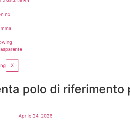
 assicurativa
n noi
ramma
lowing
rasparente
X
enta polo di riferimento 
Aprile 24, 2026