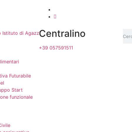
Centralino
+39 057591511
limentari
tiva Futurabile
el
uppo Start
zione funzionale
ivile