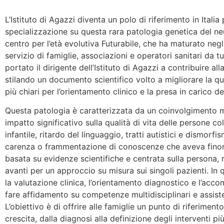
L’Istituto di Agazzi diventa un polo di riferimento in Ital
specializzazione su questa rara patologia genetica del neu
centro per l’età evolutiva Futurabile, che ha maturato neg
servizio di famiglie, associazioni e operatori sanitari da
portato il dirigente dell’Istituto di Agazzi a contribuire a
stilando un documento scientifico volto a migliorare la qual
più chiari per l’orientamento clinico e la presa in carico de
Questa patologia è caratterizzata da un coinvolgimento m
impatto significativo sulla qualità di vita delle persone co
infantile, ritardo del linguaggio, tratti autistici e dismorf
carenza o frammentazione di conoscenze che aveva finora d
basata su evidenze scientifiche e centrata sulla persona,
avanti per un approccio su misura sui singoli pazienti. In 
la valutazione clinica, l’orientamento diagnostico e l’ac
fare affidamento su competenze multidisciplinari e assisten
L’obiettivo è di offrire alle famiglie un punto di riferimen
crescita, dalla diagnosi alla definizione degli interventi p