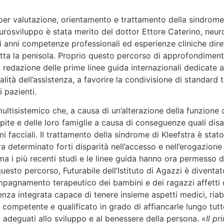
ia per valutazione, orientamento e trattamento della sindrome
rosviluppo è stata merito del dottor Ettore Caterino, neuro
li anni competenze professionali ed esperienze cliniche dir
 tutta la penisola. Proprio questo percorso di approfondimen
lla redazione delle prime linee guida internazionali dedicate a
ità dell’assistenza, a favorire la condivisione di standard t
i pazienti.
ultisistemico che, a causa di un’alterazione della funzion
lpite e delle loro famiglie a causa di conseguenze quali disabi
ismi facciali. Il trattamento della sindrome di Kleefstra è sta
eterminato forti disparità nell’accesso e nell’erogazione d
 ma i più recenti studi e le linee guida hanno ora permesso
questo percorso, Futurabile dell’Istituto di Agazzi è diventa
compagnamento terapeutico dei bambini e dei ragazzi affett
za integrata capace di tenere insieme aspetti medici, riabil
to competente e qualificato in grado di affiancarle lungo tutt
iù adeguati allo sviluppo e al benessere della persona. «
Il p