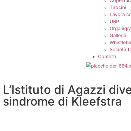
Copertura
Tirocini
Lavora co
URP
Organig
Galleria
Whistleb
Società t
Contatti
L’Istituto di Agazzi div
sindrome di Kleefstra