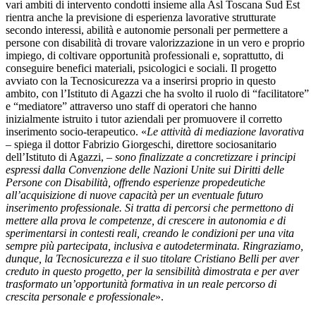
vari ambiti di intervento condotti insieme alla Asl Toscana Sud Est
rientra anche la previsione di esperienza lavorative strutturate
secondo interessi, abilità e autonomie personali per permettere a
persone con disabilità di trovare valorizzazione in un vero e proprio
impiego, di coltivare opportunità professionali e, soprattutto, di
conseguire benefici materiali, psicologici e sociali. Il progetto
avviato con la Tecnosicurezza va a inserirsi proprio in questo
ambito, con l’Istituto di Agazzi che ha svolto il ruolo di “facilitatore”
e “mediatore” attraverso uno staff di operatori che hanno
inizialmente istruito i tutor aziendali per promuovere il corretto
inserimento socio-terapeutico. «
Le attività di mediazione lavorativa
– spiega il dottor Fabrizio Giorgeschi, direttore sociosanitario
dell’Istituto di Agazzi, –
sono finalizzate a concretizzare i principi
espressi dalla Convenzione delle Nazioni Unite sui Diritti delle
Persone con Disabilità, offrendo esperienze propedeutiche
all’acquisizione di nuove capacità per un eventuale futuro
inserimento professionale. Si tratta di percorsi che permettono di
mettere alla prova le competenze, di crescere in autonomia e di
sperimentarsi in contesti reali, creando le condizioni per una vita
sempre più partecipata, inclusiva e autodeterminata. Ringraziamo,
dunque, la Tecnosicurezza e il suo titolare Cristiano Belli per aver
creduto in questo progetto, per la sensibilità dimostrata e per aver
trasformato un’opportunità formativa in un reale percorso di
crescita personale e professionale
».