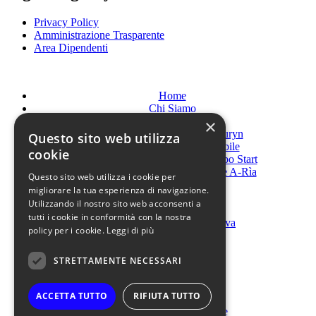
Privacy Policy
Amministrazione Trasparente
Area Dipendenti
Home
Chi Siamo
Servizi
×
Disturbi alimentari Auryn
Questo sito web utilizza
Età evolutiva Futurabile
cookie
Disturbi del neurosviluppo Start
Riabilitazione funzionale A-Rìa
Questo sito web utilizza i cookie per
News
migliorare la tua esperienza di navigazione.
Scopri di più
Utilizzando il nostro sito web acconsenti a
Servizio Civile
tutti i cookie in conformità con la nostra
Copertura assicurativa
policy per i cookie.
Leggi di più
Tirocini
Lavora con noi
STRETTAMENTE NECESSARI
URP
Organigramma
Galleria
ACCETTA TUTTO
RIFIUTA TUTTO
Whistleblowing
Società trasparente