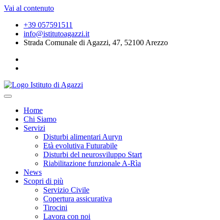
Vai al contenuto
+39 057591511
info@istitutoagazzi.it
Strada Comunale di Agazzi, 47, 52100 Arezzo
Home
Chi Siamo
Servizi
Disturbi alimentari Auryn
Età evolutiva Futurabile
Disturbi del neurosviluppo Start
Riabilitazione funzionale A-Rìa
News
Scopri di più
Servizio Civile
Copertura assicurativa
Tirocini
Lavora con noi