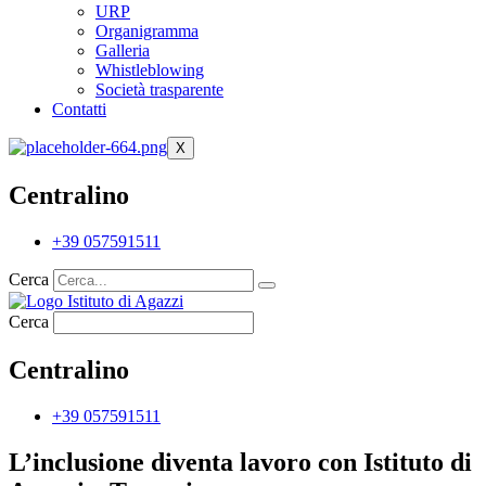
URP
Organigramma
Galleria
Whistleblowing
Società trasparente
Contatti
X
Centralino
+39 057591511
Cerca
Cerca
Centralino
+39 057591511
L’inclusione diventa lavoro con Istituto di