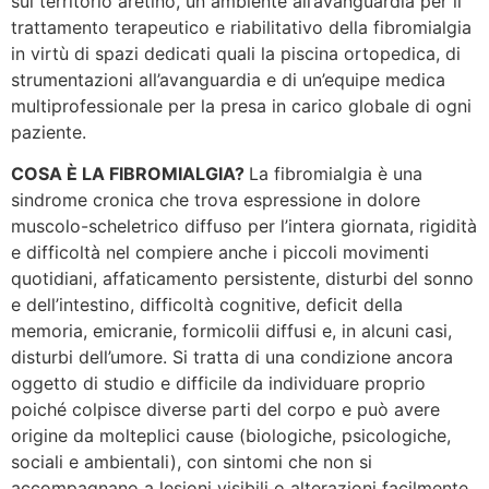
sul territorio aretino, un ambiente all’avanguardia per il
trattamento terapeutico e riabilitativo della fibromialgia
in virtù di spazi dedicati quali la piscina ortopedica, di
strumentazioni all’avanguardia e di un’equipe medica
multiprofessionale per la presa in carico globale di ogni
paziente.
COSA È LA FIBROMIALGIA?
La fibromialgia è una
sindrome cronica che trova espressione in dolore
muscolo-scheletrico diffuso per l’intera giornata, rigidità
e difficoltà nel compiere anche i piccoli movimenti
quotidiani, affaticamento persistente, disturbi del sonno
e dell’intestino, difficoltà cognitive, deficit della
memoria, emicranie, formicolii diffusi e, in alcuni casi,
disturbi dell’umore. Si tratta di una condizione ancora
oggetto di studio e difficile da individuare proprio
poiché colpisce diverse parti del corpo e può avere
origine da molteplici cause (biologiche, psicologiche,
sociali e ambientali), con sintomi che non si
accompagnano a lesioni visibili o alterazioni facilmente